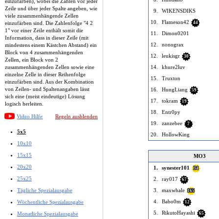
einzufärben), wobei die Zahlen vor jeder
Zeile und über jeder Spalte angeben, wie
9.
WIKENSDIKS
viele zusammenhängende Zellen
10.
Flameson42
einzufärben sind. Die Zahlenfolge "4 2
44
1" vor einer Zeile enthält somit die
11.
Dimon0201
Information, dass in dieser Zeile (mit
12.
nonograx
mindestens einem Kästchen Abstand) ein
Block von 4 zusammenhängenden
12.
leukisgr
30
Zellen, ein Block von 2
zusammenhängenden Zellen sowie eine
14.
khure2luv
einzelne Zelle in dieser Reihenfolge
15.
Truxton
einzufärben sind. Aus der Kombination
von Zeilen- und Spaltenangaben lässt
16.
HungLiang
59
sich eine (meist eindeutige) Lösung
17.
tokram
19
logisch herleiten.
18.
Entr0py
Video Hilfe
Regeln ausblenden
19.
zanzebee
7
5x5
20.
HollowKing
10x10
15x15
MO3
20x20
1.
synester101
34
25x25
2.
ray017
67
Tägliche Spezialausgabe
3.
maxwhale
165
4.
Babo0m
Wöchentliche Spezialausgabe
12
5.
RikutoHayashi
Monatliche Spezialausgabe
65