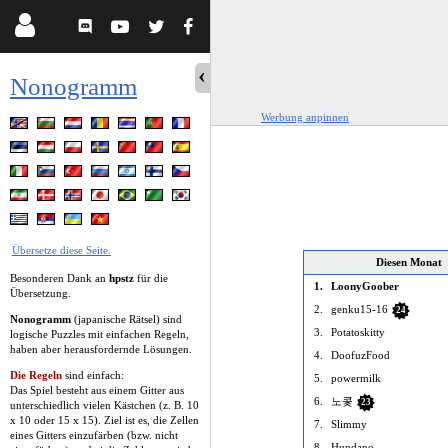
Nonogramm
Werbung anpinnen
Übersetze diese Seite.
Diesen Monat
Besonderen Dank an
hpstz
für die
1.
LoonyGoober
Übersetzung.
2.
genku15-16
24
Nonogramm
(japanische Rätsel) sind
3.
Potatoskitty
logische Puzzles mit einfachen Regeln,
haben aber herausfordernde Lösungen.
4.
DoofuzFood
Die Regeln
sind einfach:
5.
powermilk
Das Spiel besteht aus einem Gitter aus
6.
노콫
23
unterschiedlich vielen Kästchen (z. B. 10
x 10 oder 15 x 15). Ziel ist es, die Zellen
7.
Slimmy
eines Gitters einzufärben (bzw. nicht
8.
Hundano