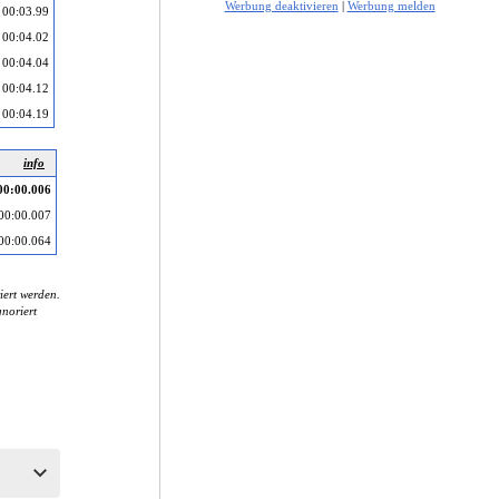
Werbung deaktivieren
|
Werbung melden
00:03.99
00:04.02
00:04.04
00:04.12
00:04.19
info
00:00.006
00:00.007
00:00.064
iert werden.
noriert