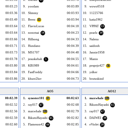
19
00:03.23
9.
yoodam
00:03.89
9.
wowo0518
00:03.36
10.
Slimmy
00:03.93
10.
11225766
00:03.49
11.
Breez
00:03.94
11.
katia1962
30
00:03.64
12.
FlavioLucas
00:04.18
12.
VPPAT
13
00:03.64
13.
nonotsai
00:04.23
12.
pearlz
19
39
00:03.66
14.
Hillsong
00:04.33
14.
Nalena
00:03.71
15.
Hundano
00:04.39
15.
saidonh
00:03.73
16.
MS1707
00:04.48
16.
Jannie1958
00:03.78
17.
jesuskebab
00:04.55
17.
Manio
5
00:03.80
18.
KB1989
00:04.61
18.
pespejo427
63
00:03.84
19.
FastFreddy
00:04.66
19.
yslker
00:03.86
20.
khure2luv
00:04.73
20.
brutuskind
AO5
AO12
00:02.39
1.
synester101
00:02.63
1.
maxwhale
34
165
00:02.52
2.
ray017
00:02.68
2.
RikutoHayashi
67
65
00:02.56
3.
maxwhale
00:02.79
3.
ray017
165
67
00:02.59
4.
RikutoHayashi
00:02.82
4.
DAIWEI
65
39
00:02.60
5.
Flameson42
00:02.85
4.
eViolet
44
28