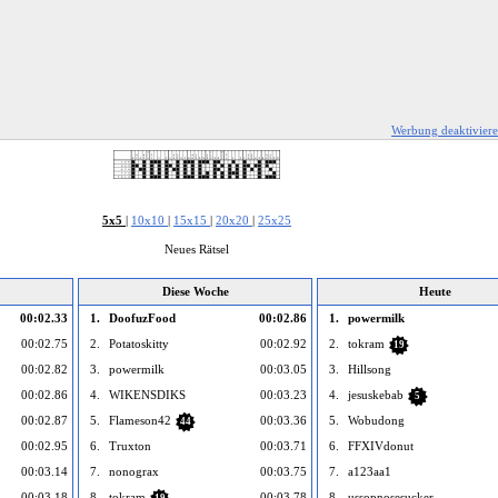
Werbung deaktivier
5x5
|
10x10
|
15x15
|
20x20
|
25x25
Neues Rätsel
Diese Woche
Heute
00:02.33
1.
DoofuzFood
00:02.86
1.
powermilk
00:02.75
2.
Potatoskitty
00:02.92
2.
tokram
19
00:02.82
3.
powermilk
00:03.05
3.
Hillsong
00:02.86
4.
WIKENSDIKS
00:03.23
4.
jesuskebab
5
00:02.87
5.
Flameson42
00:03.36
5.
Wobudong
44
00:02.95
6.
Truxton
00:03.71
6.
FFXIVdonut
00:03.14
7.
nonograx
00:03.75
7.
a123aa1
00:03.18
8.
tokram
00:03.78
8.
ussopnosesucker