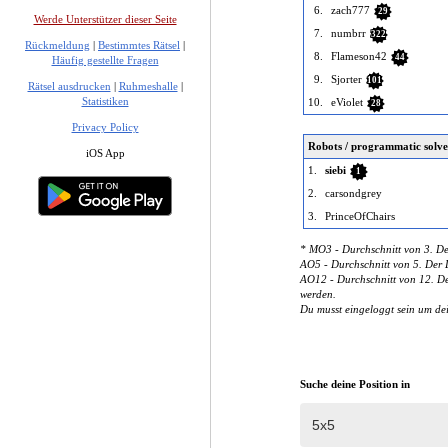
6.
zach777
29
Werde Unterstützer dieser Seite
7.
numbrr
322
Rückmeldung
|
Bestimmtes Rätsel
|
8.
Flameson42
44
Häufig gestellte Fragen
9.
Sjorter
101
Rätsel ausdrucken
|
Ruhmeshalle
|
Statistiken
10.
eViolet
28
Privacy Policy
Robots / programmatic solve
iOS App
1.
siebi
1
2.
carsondgrey
3.
PrinceOfChairs
* MO3 - Durchschnitt von 3. De
AO5 - Durchschnitt von 5. Der D
AO12 - Durchschnitt von 12. Der
werden.
Du musst eingeloggt sein um de
Suche deine Position in