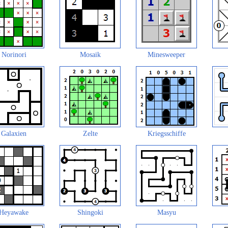
Norinori
Mosaik
Minesweeper
Galaxien
Zelte
Kriegsschiffe
Heyawake
Shingoki
Masyu