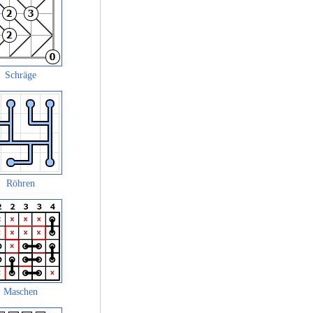
Schräge
Röhren
Maschen