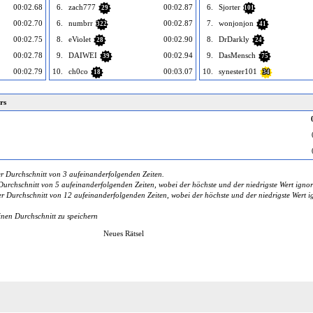
00:02.68
6.
zach777
00:02.87
6.
Sjorter
29
101
00:02.70
6.
numbrr
00:02.87
7.
wonjonjon
322
41
00:02.75
8.
eViolet
00:02.90
8.
DrDarkly
28
24
00:02.78
9.
DAIWEI
00:02.94
9.
DasMensch
39
75
00:02.79
10.
ch0co
00:03.07
10.
synester101
18
34
rs
r Durchschnitt von 3 aufeinanderfolgenden Zeiten.
urchschnitt von 5 aufeinanderfolgenden Zeiten, wobei der höchste und der niedrigste Wert ignor
 Durchschnitt von 12 aufeinanderfolgenden Zeiten, wobei der höchste und der niedrigste Wert ig
inen Durchschnitt zu speichern
Neues Rätsel