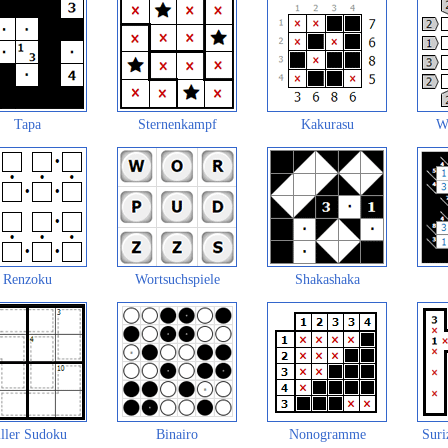
Tapa
Sternenkampf
Kakurasu
W
Renzoku
Wortsuchspiele
Shakashaka
ller Sudoku
Binairo
Nonogramme
Suri