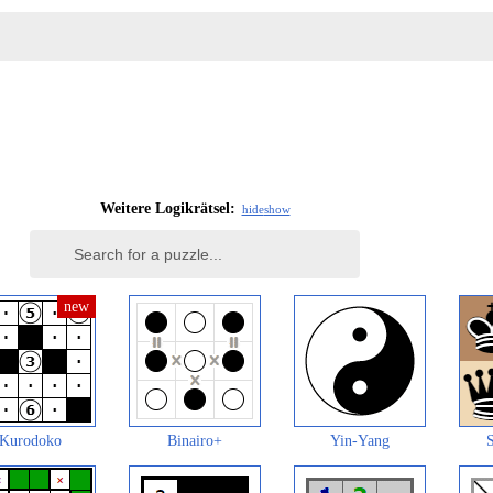
Weitere Logikrätsel:
hide
show
Kurodoko
Binairo+
Yin-Yang
S