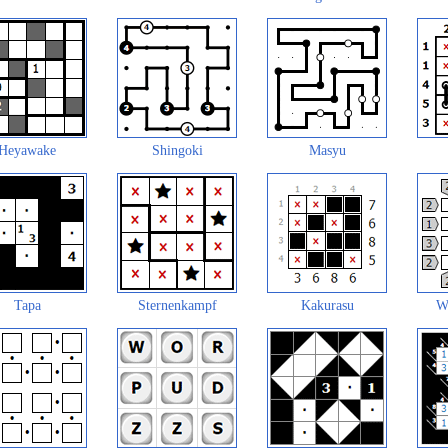
Heyawake
Shingoki
Masyu
Tapa
Sternenkampf
Kakurasu
W