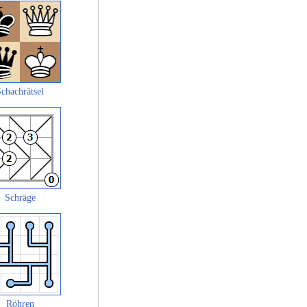
chachrätsel
Schräge
Röhren