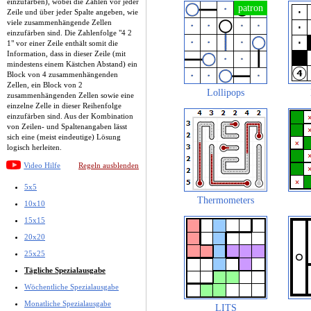
einzufärben), wobei die Zahlen vor jeder
Zeile und über jeder Spalte angeben, wie
viele zusammenhängende Zellen
einzufärben sind. Die Zahlenfolge "4 2
1" vor einer Zeile enthält somit die
Information, dass in dieser Zeile (mit
mindestens einem Kästchen Abstand) ein
Block von 4 zusammenhängenden
Zellen, ein Block von 2
Lollipops
zusammenhängenden Zellen sowie eine
einzelne Zelle in dieser Reihenfolge
einzufärben sind. Aus der Kombination
von Zeilen- und Spaltenangaben lässt
sich eine (meist eindeutige) Lösung
logisch herleiten.
Video Hilfe
Regeln ausblenden
5x5
Thermometers
10x10
15x15
20x20
25x25
Tägliche Spezialausgabe
Wöchentliche Spezialausgabe
Monatliche Spezialausgabe
LITS