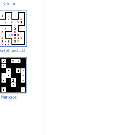
Kakuro
za (Slitherlink)
Nurikabe