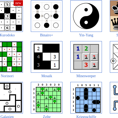
Kurodoko
Binairo+
Yin-Yang
S
Norinori
Mosaik
Minesweeper
Galaxien
Zelte
Kriegsschiffe