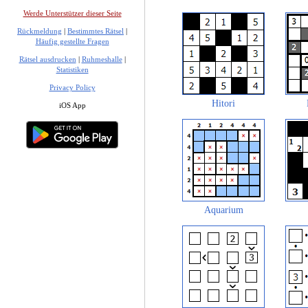
Werde Unterstützer dieser Seite
Rückmeldung
|
Bestimmtes Rätsel
|
Häufig gestellte Fragen
Rätsel ausdrucken
|
Ruhmeshalle
|
Statistiken
Privacy Policy
Hitori
iOS App
Aquarium