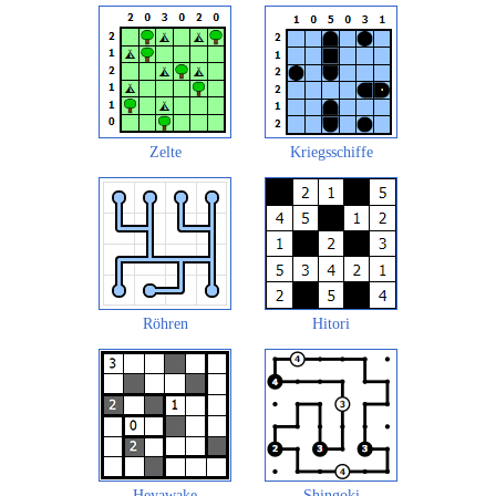
Zelte
Kriegsschiffe
Röhren
Hitori
Heyawake
Shingoki