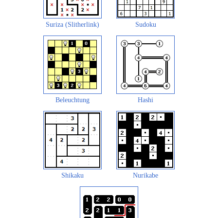
Suriza (Slitherlink)
Sudoku
Beleuchtung
Hashi
Shikaku
Nurikabe