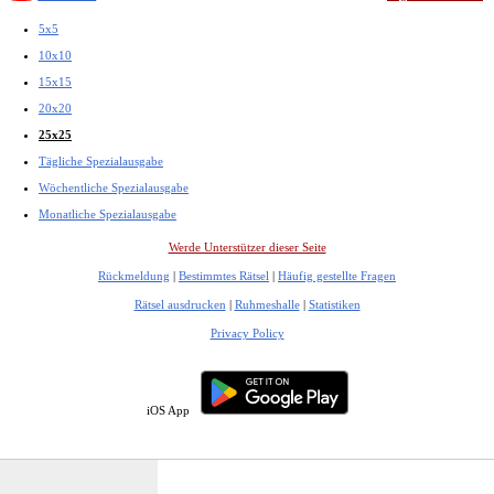
5x5
10x10
15x15
20x20
25x25
Tägliche Spezialausgabe
Wöchentliche Spezialausgabe
Monatliche Spezialausgabe
Werde Unterstützer dieser Seite
Rückmeldung
|
Bestimmtes Rätsel
|
Häufig gestellte Fragen
Rätsel ausdrucken
|
Ruhmeshalle
|
Statistiken
Privacy Policy
iOS App